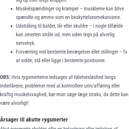
Muskelspændinger og kramper – musklerne kan blive
spændte og ømme som en beskyttelsesmekanisme.
Udstråling til balder, lår eller skuldre – i nogle tilfælde
kan smerten stråle ud, men uden tegn på alvorlig
nervetryk.
Forværring ved bestemte bevægelser eller stillinger – fx
at sidde, stå eller ligge i bestemte positioner.
OBS:
Hvis rygsmerterne ledsages af følelsesløshed langs
inderlårene, problemer med at kontrollere urin/afføring eller
kraftig muskelsvaghed, bør man søge læge straks, da dette kan
være alvorligt!
Årsager til akutte rygsmerter
Akut rygsmerte skyldes ofte en belastning eller irritation af