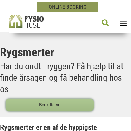
Gå
ONLINE BOOKING
til
Søg
indholdet
Rygsmerter
Har du ondt i ryggen? Få hjælp til at
finde årsagen og få behandling hos
os
Book tid nu
Rygsmerter er en af de hyppigste