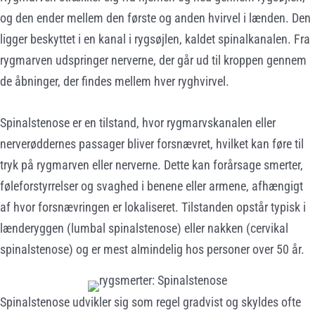
og den ender mellem den første og anden hvirvel i lænden. Den
ligger beskyttet i en kanal i rygsøjlen, kaldet spinalkanalen. Fra
rygmarven udspringer nerverne, der går ud til kroppen gennem
de åbninger, der findes mellem hver ryghvirvel.
Spinalstenose er en tilstand, hvor rygmarvskanalen eller
nerverøddernes passager bliver forsnævret, hvilket kan føre til
tryk på rygmarven eller nerverne. Dette kan forårsage smerter,
føleforstyrrelser og svaghed i benene eller armene, afhængigt
af hvor forsnævringen er lokaliseret. Tilstanden opstår typisk i
lænderyggen (lumbal spinalstenose) eller nakken (cervikal
spinalstenose) og er mest almindelig hos personer over 50 år.
Spinalstenose udvikler sig som regel gradvist og skyldes ofte