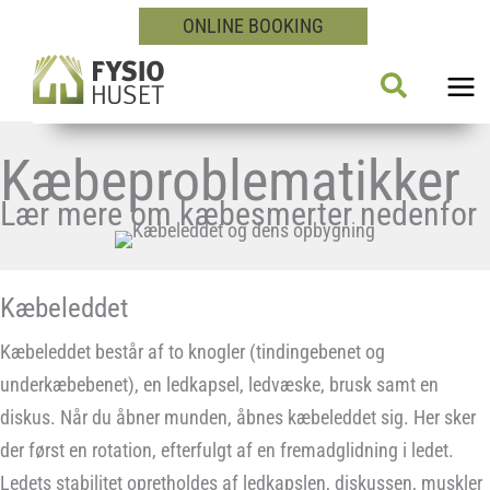
Gå
ONLINE BOOKING
til
Søg
indholdet
Kæbeproblematikker
Lær mere om kæbesmerter nedenfor
Kæbeleddet
Kæbeleddet består af to knogler (tindingebenet og
underkæbebenet), en ledkapsel, ledvæske, brusk samt en
diskus. Når du åbner munden, åbnes kæbeleddet sig. Her sker
der først en rotation, efterfulgt af en fremadglidning i ledet.
Ledets stabilitet opretholdes af ledkapslen, diskussen, muskler