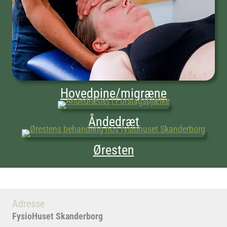
Hovedpine/migræne
Åndedræt
Øresten
Adresse
FysioHuset Skanderborg