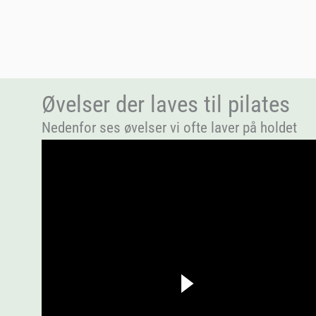
Øvelser der laves til pilates
Nedenfor ses øvelser vi ofte laver på holdet