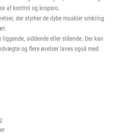
lse af kontrol og kropsro.
velser, der styrker de dybe muskler omkring
æt.
e liggende, siddende eller stående. Der kan
åndvægte og flere øvelser laves også med
g
er