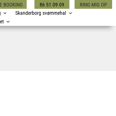
E BOOKING
86 51 09 09
RING MIG OP
g
Skanderborg svømmehal
et