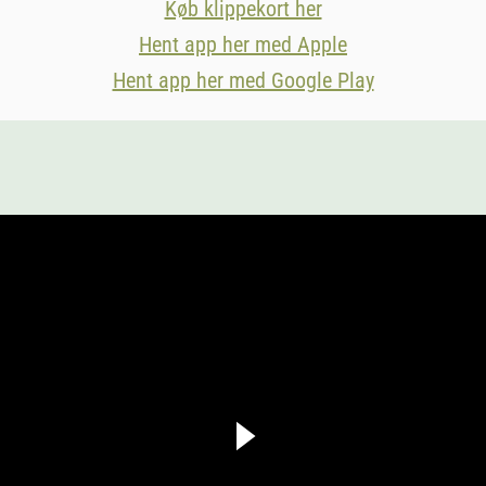
Køb klippekort her
Hent app her med Apple
Hent app her med Google Play