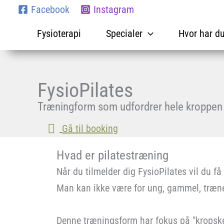
Gå
Facebook
Instagram
til
Fysioterapi
Specialer
Hvor har d
indholdet
FysioPilates
Træningform som udfordrer hele kroppen
Gå til booking
Hvad er pilatestræning
Når du tilmelder dig FysioPilates vil du få
Man kan ikke være for ung, gammel, trænet 
Denne træningsform har fokus på "kropsker